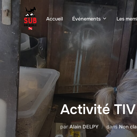
Aller
au
Accueil
Événements
Les mem
contenu
Activité TIV
par
Alain DELPY
dans
Non cl