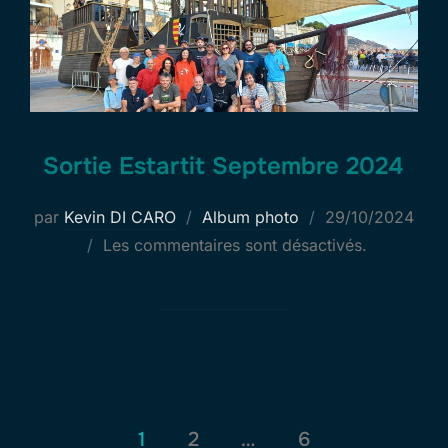
Sortie Estartit Septembre 2024
Publié
par
Kevin DI CARO
Album photo
29/10/2024
le
Les commentaires sont désactivés.
Pagination
1
2
…
6