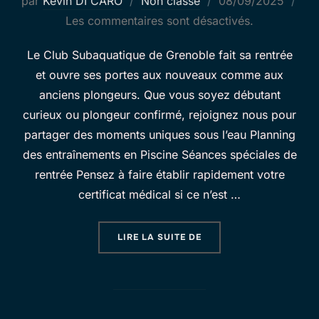
Publié
par
Kevin DI CARO
Non classé
08/09/2025
le
Les commentaires sont désactivés.
Le Club Subaquatique de Grenoble fait sa rentrée
et ouvre ses portes aux nouveaux comme aux
anciens plongeurs. Que vous soyez débutant
curieux ou plongeur confirmé, rejoignez nous pour
partager des moments uniques sous l’eau Planning
des entraînements en Piscine Séances spéciales de
rentrée Pensez à faire établir rapidement votre
certificat médical si ce n’est …
« C’EST LA RENTRÉE AU
LIRE LA SUITE DE