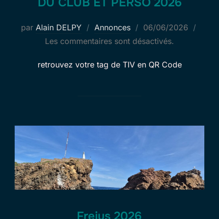
DU CLUB ET PERSO 2026
Publié
par
Alain DELPY
Annonces
06/06/2026
le
Les commentaires sont désactivés.
retrouvez votre tag de TIV en QR Code
Frejus 2026