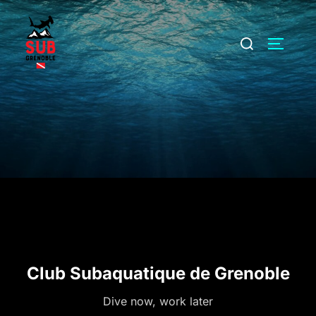
Aller
au
Rechercher :
PERMUT
contenu
Club Subaquatique de Grenoble
Dive now, work later