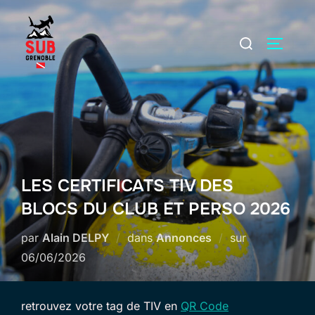
Aller
au
Rechercher :
PERMUT
contenu
LES CERTIFICATS TIV DES
BLOCS DU CLUB ET PERSO 2026
Publié
par
Alain DELPY
dans
Annonces
sur
le
06/06/2026
retrouvez votre tag de TIV en
QR Code