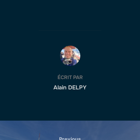
AUTEUR DE LA PUBLICATION
ÉCRIT PAR
Alain DELPY
Navigation
Previous
Previous