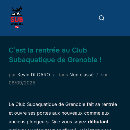
Aller
au
Rechercher :
PERMUT
contenu
C’est la rentrée au Club
Subaquatique de Grenoble !
Publié
par
Kevin DI CARO
dans
Non classé
sur
le
08/09/2025
Le Club Subaquatique de Grenoble fait sa rentrée
et ouvre ses portes aux nouveaux comme aux
anciens plongeurs. Que vous soyez
débutant