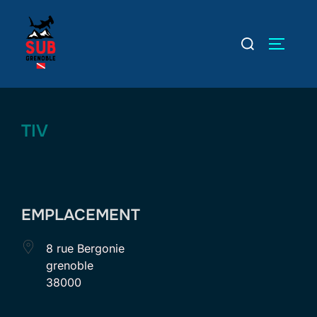
Aller
au
Rechercher :
PERMUT
contenu
TIV
EMPLACEMENT
8 rue Bergonie
grenoble
38000