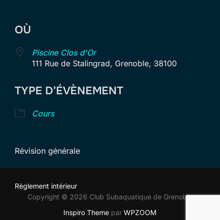
Télécharger ICS
Calendrier Goog
OÙ
Piscine Clos d'Or
111 Rue de Stalingrad, Grenoble, 38100
TYPE D’ÉVÈNEMENT
Cours
Révision générale
Règlement intérieur
Copyright © 2026 Club Subaquatique de Grenoble
Inspiro Theme
par
WPZOOM