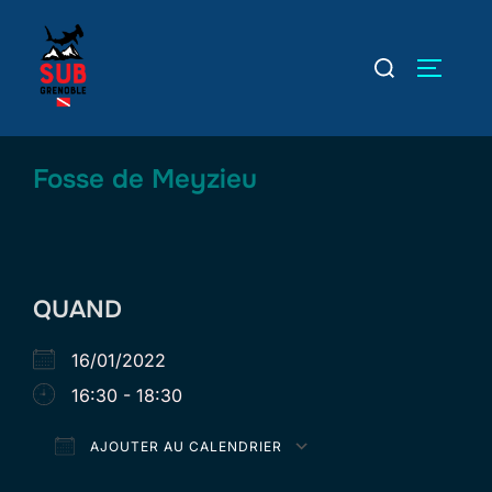
Aller
au
Rechercher :
PERMUT
contenu
Fosse de Meyzieu
QUAND
16/01/2022
16:30 - 18:30
AJOUTER AU CALENDRIER
Télécharger ICS
Calendrier Goog