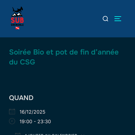
Aller
au
Rechercher :
PERMUT
contenu
Soirée Bio et pot de fin d’année
du CSG
QUAND
16/12/2025
19:00 - 23:30