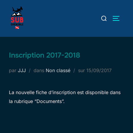
Aller
au
Rechercher :
PERMUT
contenu
Inscription 2017-2018
Publié
par
JJJ
dans
Non classé
sur
15/09/2017
le
La nouvelle fiche d’inscription est disponible dans
la rubrique “Documents”.