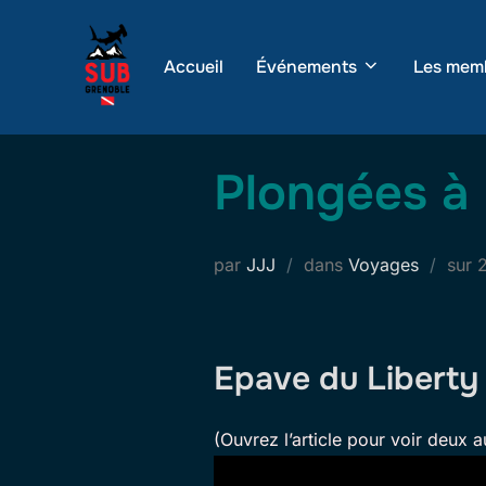
Aller
au
Accueil
Événements
Les mem
contenu
Plongées à 
P
par
JJJ
dans
Voyages
sur
l
Epave du Liberty
(Ouvrez l’article pour voir deux a