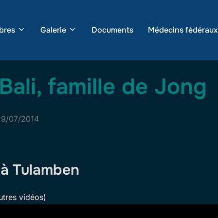
bres
Galerie
Documents
Médecins fédéraux
Bali, famille de Jong
ublié
29/07/2014
e
 à Tulamben
utres vidéos)