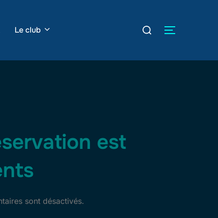
Rechercher :
Le club
PERMUTER
éservation est
ents
aires sont désactivés.