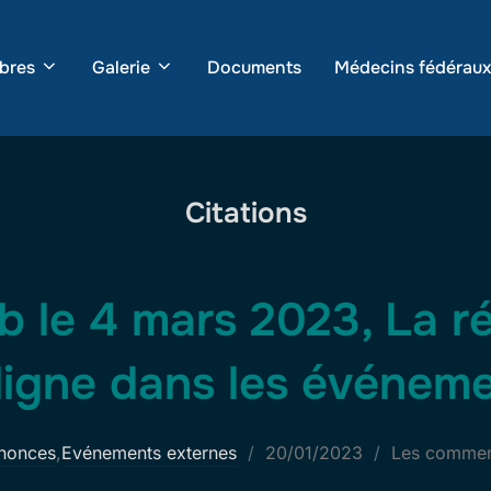
bres
Galerie
Documents
Médecins fédéraux
Citations
b le 4 mars 2023, La r
ligne dans les événem
Publié
nonces
,
Evénements externes
20/01/2023
Les comment
le