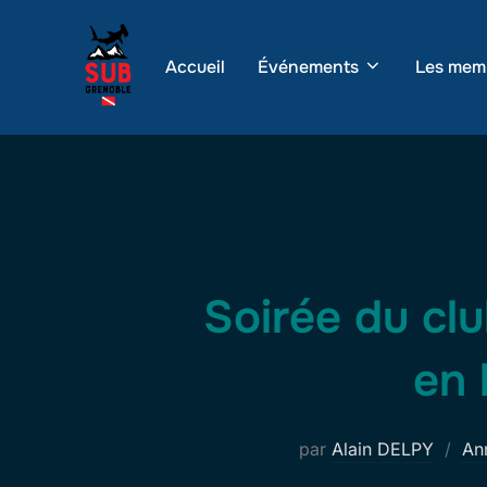
Aller
au
Accueil
Événements
Les mem
contenu
Soirée du clu
en 
par
Alain DELPY
An