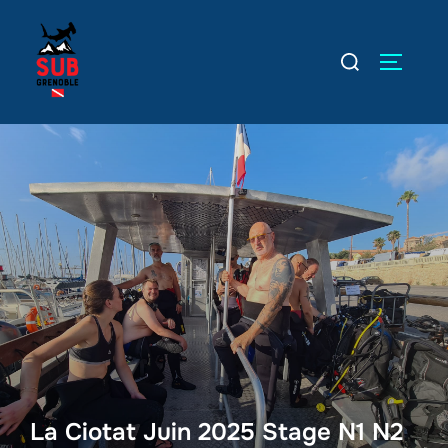
Aller
au
Rechercher :
PERMUT
contenu
La Ciotat Juin 2025 Stage N1 N2