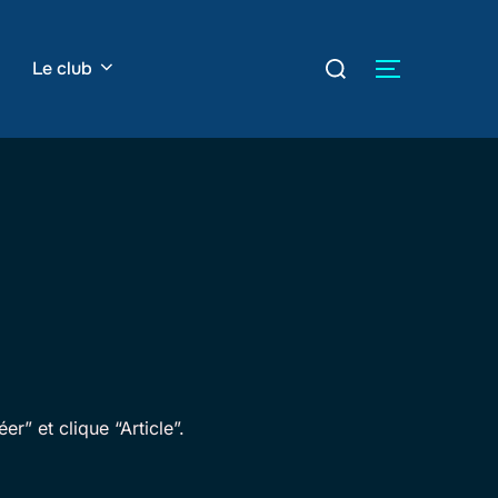
Rechercher :
Le club
PERMUTER
r” et clique “Article”.