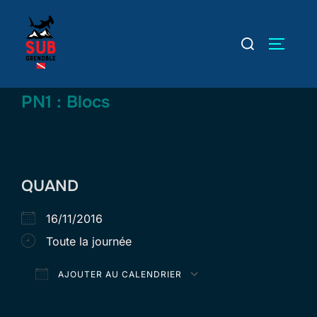
Aller
au
Rechercher :
PERMUT
contenu
PN1 : Blocs
QUAND
16/11/2016
Toute la journée
AJOUTER AU CALENDRIER
Télécharger ICS
Calendrier Goog