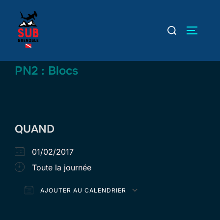
Aller
au
Rechercher :
PERMUT
contenu
PN2 : Blocs
QUAND
01/02/2017
Toute la journée
AJOUTER AU CALENDRIER
Télécharger ICS
Calendrier Goog