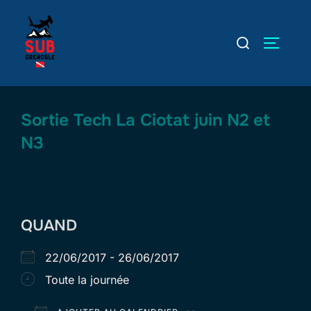
Aller
au
Rechercher :
PERMUT
contenu
Sortie Tech La Ciotat juin N2 et
N3
QUAND
22/06/2017 - 26/06/2017
Toute la journée