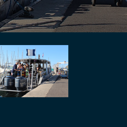
endar
Office 365