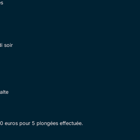
es
i soir
alte
70 euros pour 5 plongées effectuée.