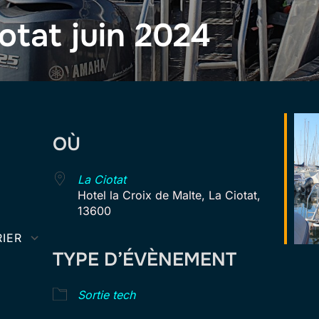
otat juin 2024
OÙ
4
La Ciotat
Hotel la Croix de Malte, La Ciotat,
13600
IER
TYPE D’ÉVÈNEMENT
Calendrier Google
iCal
Sortie tech