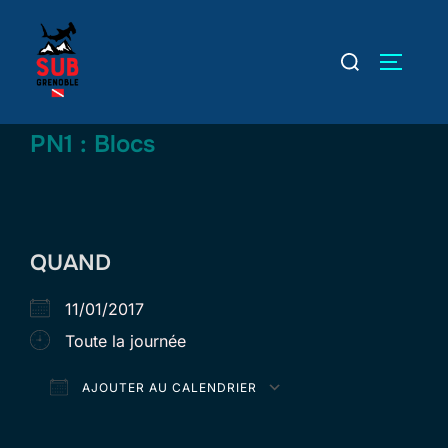
Aller
au
Rechercher :
PERMUT
contenu
PN1 : Blocs
QUAND
11/01/2017
Toute la journée
AJOUTER AU CALENDRIER
Télécharger ICS
Calendrier Goog