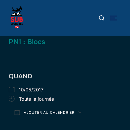
Aller
au
Rechercher :
PERMUT
contenu
PN1 : Blocs
QUAND
10/05/2017
Toute la journée
AJOUTER AU CALENDRIER
Télécharger ICS
Calendrier Goog