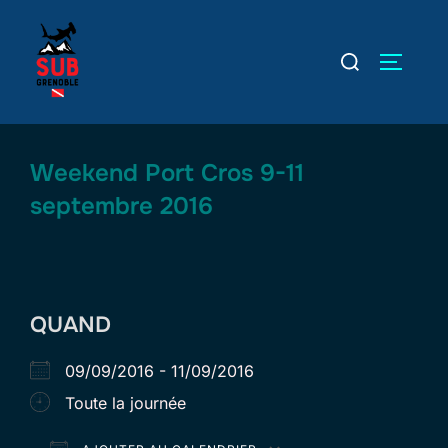
Aller
au
Rechercher :
PERMUT
contenu
Weekend Port Cros 9-11
septembre 2016
QUAND
09/09/2016 - 11/09/2016
Toute la journée